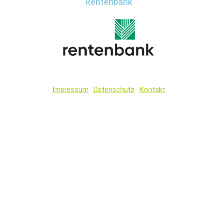
Rentenbank
Impressum
Datenschutz
Kontakt
Wir
verwenden
auf
unserer
Website
technisch