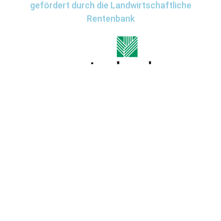
gefördert durch die Landwirtschaftliche
Rentenbank
Impressum
Datenschutz
Kontakt
Wir
verwenden
auf
unserer
Website