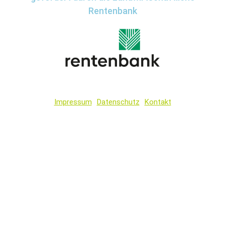
Rentenbank
Impressum
Datenschutz
Kontakt
Wir
verwenden
auf
unserer
Website
technisch