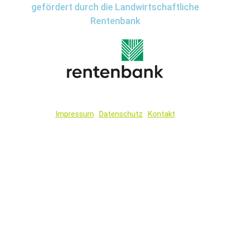
gefördert durch die Landwirtschaftliche
Rentenbank
Impressum
Datenschutz
Kontakt
Wir
verwenden
auf
unserer
Website