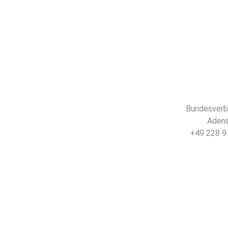
Bundesverba
Adena
+49 228 91