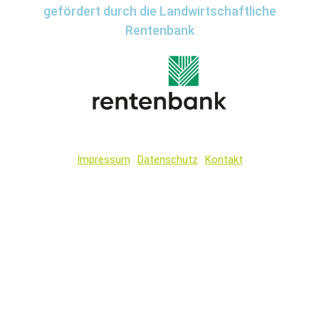
gefördert durch die Landwirtschaftliche
Rentenbank
Impressum
Datenschutz
Kontakt
Wir
verwenden
auf
unserer
Website