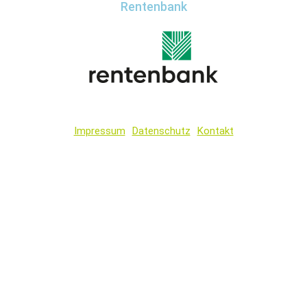
Rentenbank
Impressum
Datenschutz
Kontakt
Wir
verwenden
auf
unserer
Website
technisch