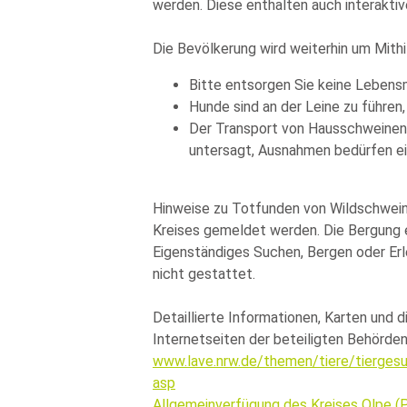
werden. Diese enthalten auch interaktive
Die Bevölkerung wird weiterhin um Mithi
Bitte entsorgen Sie keine Lebensm
Hunde sind an der Leine zu führe
Der Transport von Hausschweinen a
untersagt, Ausnahmen bedürfen e
Hinweise zu Totfunden von Wildschwein
Kreises gemeldet werden. Die Bergung er
Eigenständiges Suchen, Bergen oder Erle
nicht gestattet.
Detaillierte Informationen, Karten und 
Internetseiten der beteiligten Behörden
www.lave.nrw.de/themen/tiere/tiergesu
asp
Allgemeinverfügung des Kreises Olpe (