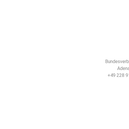
Bundesverba
Adena
+49 228 91