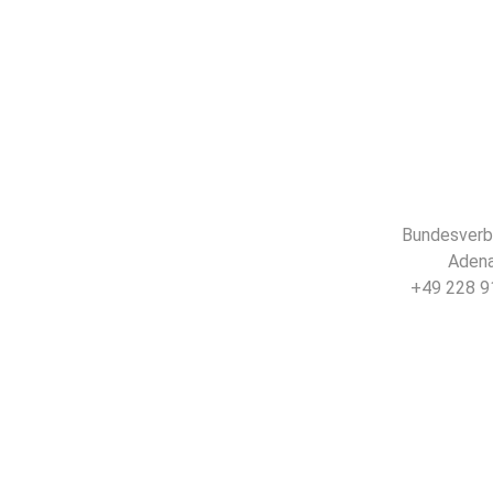
Bundesverba
Adena
+49 228 91