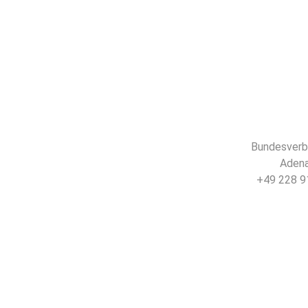
Bundesverba
Adena
+49 228 91