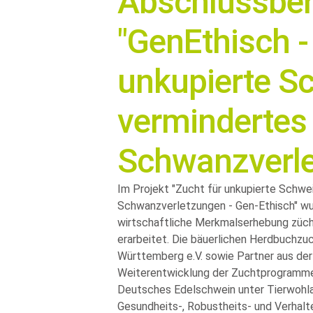
Abschlussber
"GenEthisch -
unkupierte S
vermindertes
Schwanzverle
Im Projekt
Zucht für unkupierte Schwei
Schwanzverletzungen - Gen-Ethisch
wu
wirtschaftliche Merkmalserhebung zücht
erarbeitet. Die bäuerlichen Herdbuchz
Württemberg e.V. sowie Partner aus der
Weiterentwicklung der Zuchtprogramme 
Deutsches Edelschwein unter Tierwohlas
Gesundheits-, Robustheits- und Verhal