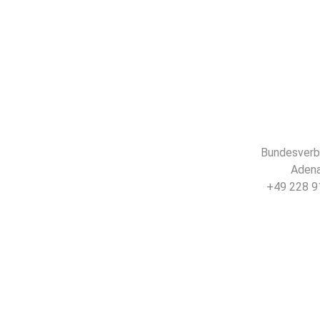
Bundesverba
Adena
+49 228 91