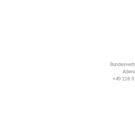
Bundesverba
Adena
+49 228 91