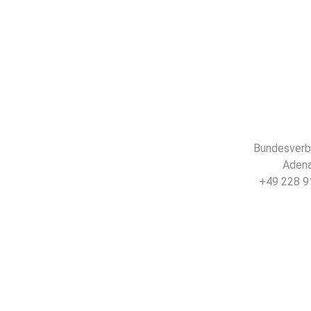
Bundesverba
Adena
+49 228 91