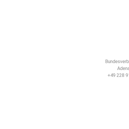
Bundesverba
Adena
+49 228 91