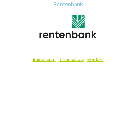
Rentenbank
Impressum
Datenschutz
Kontakt
Wir
verwenden
auf
unserer
Website
technisch