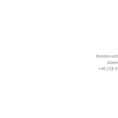
Bundesverba
Adena
+49 228 91