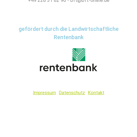
+49 228 31 82 96 - bft@bft-online.de
gefördert durch die Landwirtschaftliche
Rentenbank
Impressum
Datenschutz
Kontakt
Wir