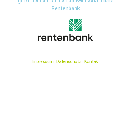
gefördert durch die Landwirtschaftliche
Rentenbank
Impressum
Datenschutz
Kontakt
Wir
verwenden
auf
unserer
Website