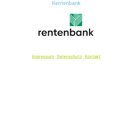
Rentenbank
Impressum
Datenschutz
Kontakt
Wir
verwenden
auf
unserer
Website
technisch