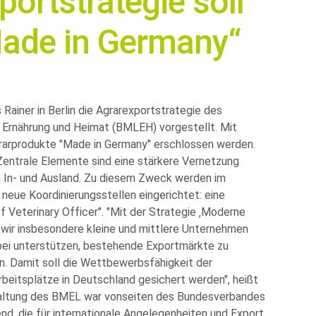
ortstrategie soll
Made in Germany“
Rainer in Berlin die Agrarexportstrategie des
 Ernährung und Heimat (BMLEH) vorgestellt. Mit
grarprodukte
Made in Germany
erschlossen werden.
 Zentrale Elemente sind eine stärkere Vernetzung
m In- und Ausland. Zu diesem Zweck werden im
neue Koordinierungsstellen eingerichtet: eine
f Veterinary Officer
.
Mit der Strategie ‚Moderne
wir insbesondere kleine und mittlere Unternehmen
bei unterstützen, bestehende Exportmärkte zu
n. Damit soll die Wettbewerbsfähigkeit der
beitsplätze in Deutschland gesichert werden", heißt
taltung des BMEL war vonseiten des Bundesverbandes
, die für internationale Angelegenheiten und Export