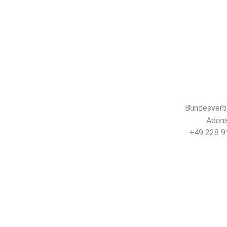
Bundesverba
Adena
+49 228 91