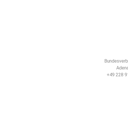
Bundesverba
Adena
+49 228 91