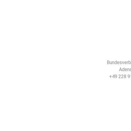
Bundesverba
Adena
+49 228 91