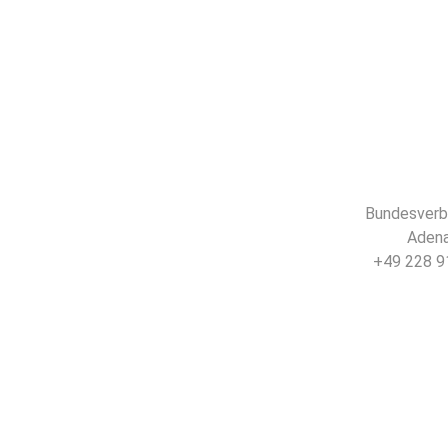
Bundesverba
Adena
+49 228 91