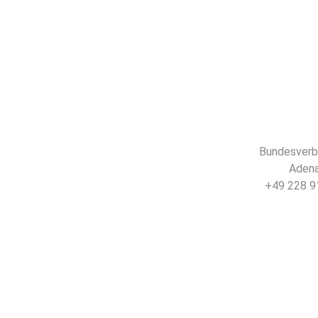
Bundesverba
Adena
+49 228 91