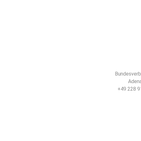
Bundesverba
Adena
+49 228 91