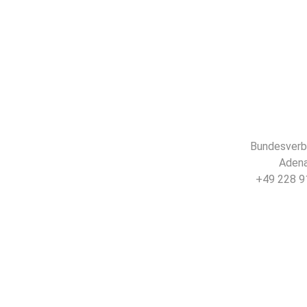
Bundesverba
Adena
+49 228 91