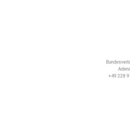
Bundesverba
Adena
+49 228 91