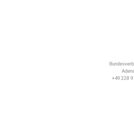
Bundesverba
Adena
+49 228 91