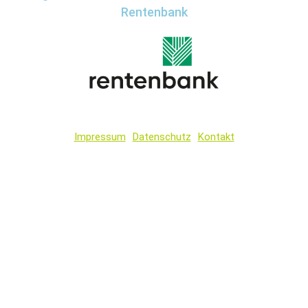
Rentenbank
Impressum
Datenschutz
Kontakt
Wir
verwenden
auf
unserer
Website
technisch