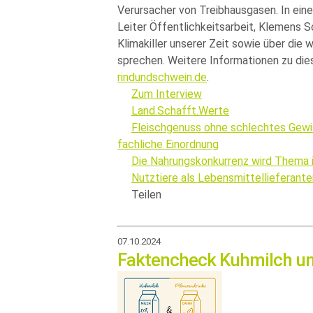
Verursacher von Treibhausgasen. In ein
Leiter Öffentlichkeitsarbeit, Klemens Sc
Klimakiller unserer Zeit sowie über die 
sprechen. Weitere Informationen zu di
rindundschwein.de
.
Zum Interview
Land.Schafft.Werte
Fleischgenuss ohne schlechtes Gewis
fachliche Einordnung
Die Nahrungskonkurrenz wird Thema i
Nutztiere als Lebensmittellieferant
Teilen
07.10.2024
Faktencheck Kuhmilch und